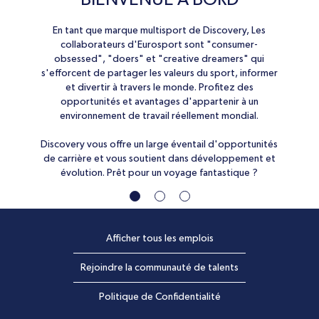
La diversité fait partie intégrante de Discovery. Nous
Chez Eurosport, notre passion du sport nous pousse
En tant que marque multisport de Discovery, Les
à travailler dur, réussir ensemble comme une équipe
la retrouvons au sein de nos contenus et elle est
collaborateurs d'Eurosport sont "consumer-
partagée par nos collaborateurs et se trouve au
obsessed", "doers" et "creative dreamers" qui
et de donner le meilleur de nous-mêmes.
centre de nos plus belles réussites. Nous sommes fiers
s'efforcent de partager les valeurs du sport, informer
de vous accueillir, fiers d’être un environnement de
Dans nos équipes, nous partageons des valeurs
et divertir à travers le monde. Profitez des
communes: Le respect mutuel et la célébration de nos
opportunités et avantages d'appartenir à un
travail inclusif et diverse reconnu dans un
environnement de travail où les différences sont
similitudes et différences, la collaboration et la
environnement de travail réellement mondial.
considérés comme des atouts. Notre diversité fait
solidarité; la souplesse et la compréhension. Nous
Discovery vous offre un large éventail d'opportunités
nous efforçons de nous améliorer chaque jour, nourris
notre équipe, notre unité.
de carrière et vous soutient dans développement et
par une passion pour offrir la meilleure expérience
évolution. Prêt pour un voyage fantastique ?
sportive aux fans.
Afficher tous les emplois
Rejoindre la communauté de talents
Politique de Confidentialité